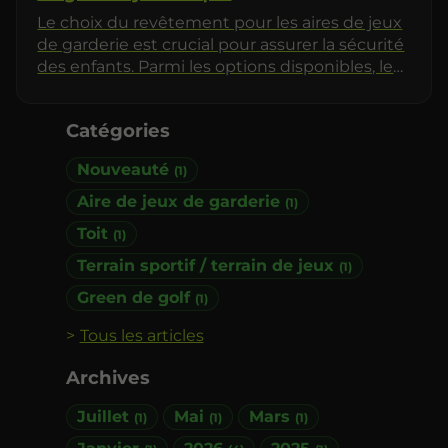
Le choix du revêtement pour les aires de jeux
de garderie est crucial pour assurer la sécurité
des enfants. Parmi les options disponibles, le
gazon synthétique se démarque par ses
nombreux avantages. Cet article explore en
Catégories
profondeur les bénéfices du gazon
synthétique et comment il contribue à créer
Nouveauté
(1)
un environnement de jeu sécuritaire et
agréable pour les tout-petits.
Aire de jeux de garderie
(1)
Toit
(1)
Terrain sportif / terrain de jeux
(1)
Green de golf
(1)
Tous les articles
Archives
Juillet
Mai
Mars
(1)
(1)
(1)