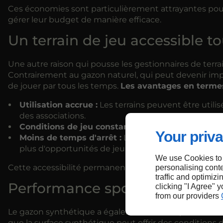
Ces économies sont particulièrement attrayantes pour 
gérer leur budget de manière efficace.
Un terrain de jeu accessible t
Une autre raison qui pousse les gestionnaires de terrai
Contrairement au gazon naturel, qui peut devenir impr
de jouer par tous les temps.
Les avantages en termes 
Utilisation accrue :
Les terrains peuvent être util
des associations.
Conditions de jeu constantes :
Peu importe la mété
Your priva
Moins de temps d'arrêt :
Les terrains sont moins s
plus d'opportunités de jeu.
We use Cookies to
Cette accessibilité permanente est un atout majeur 
personalising conte
traffic and optimizi
Performance sportive amélior
clicking "I Agree" 
from our providers
Le gazon synthétique a également fait ses preuves e
que la surface synthétique peut offrir des conditions 