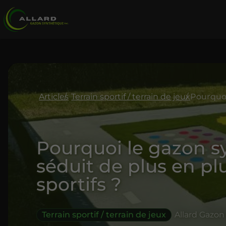
Articles
Terrain sportif / terrain de jeux
Pourquoi le gazon s
séduit de plus en plu
sportifs ?
Terrain sportif / terrain de jeux
Allard Gazon