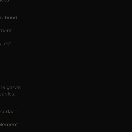
 rebond,
orbent
i est
 le gazon
eables.
surface,
ablement