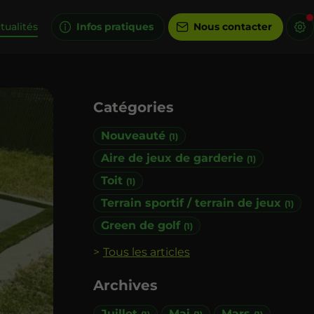
tualités
Infos pratiques
Nous contacter
Catégories
Nouveauté
(1)
Aire de jeux de garderie
(1)
Toit
(1)
Terrain sportif / terrain de jeux
(1)
Green de golf
(1)
Tous les articles
Archives
Juillet
Mai
Mars