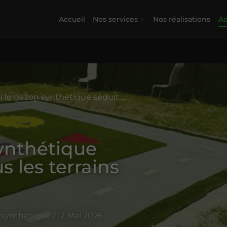
Accueil
Nos services
Nos réalisations
Ac
Pourquoi le gazon synthétique séduit de plus en plus les terrains sportifs ?
ynthétique
s les terrains
 synthétique / 12 Mai 2026