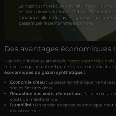
Le gazon synthétique connaît une popularité croi
ce, pour plusieurs raisons. Cet article examine 
tendance, allant des avantages économiques à
passant par la performance sportive.
Des avantages économiques i
L'un des principaux attraits du
gazon synthétique
rési
terrains en gazon naturel peut s'avérer coûteux et e
économiques du gazon synthétique :
Économie d'eau :
Le gazon synthétique ne nécessi
sur les factures d'eau.
Réduction des coûts d'entretien :
Pas besoin de ton
coûts de maintenance.
Durabilité :
Un terrain en gazon synthétique peut dur
investissement.