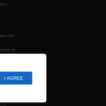
vent
e permet
clubs et
athlètes.
t ainsi
I AGREE
ires.
ntrent
nces